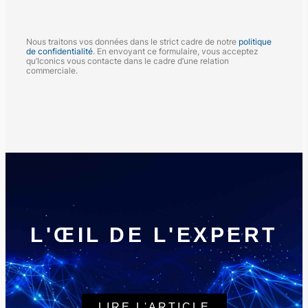
Nous traitons vos données dans le strict cadre de notre
politique
de confidentialité
. En envoyant ce formulaire, vous acceptez
qu’Iconics vous contacte dans le cadre d’une relation
commerciale.
L'ŒIL DE L'EXPERT
LIRE L'ARTICLE