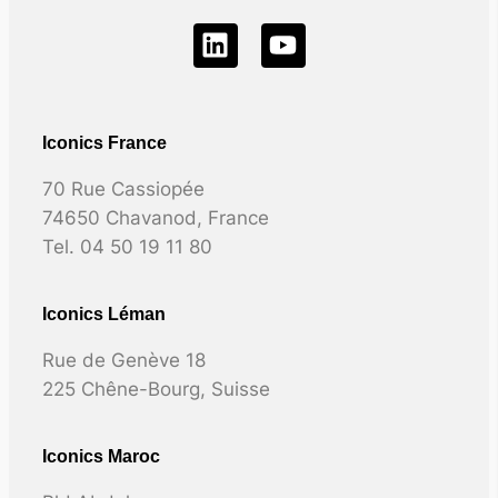
Iconics France
70 Rue Cassiopée
74650 Chavanod, France
Tel. 04 50 19 11 80
Iconics Léman
Rue de Genève 18
225 Chêne-Bourg, Suisse
Iconics Maroc