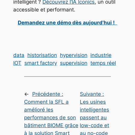
intelligent ?
Découvrez l’IA Iconics
, un outil
accessible et performant.
Demandez une démo dès aujourd’hui !
data
historisation
hypervision
industrie
IOT
smart factory
supervision
temps réel
←
Précédente :
Suivante :
Comment la SFL a
Les usines
amélioré les
intelligentes
performances de son
passent au
bâtiment BIOME grâce
low-code et
à la solution Smart
au no-code